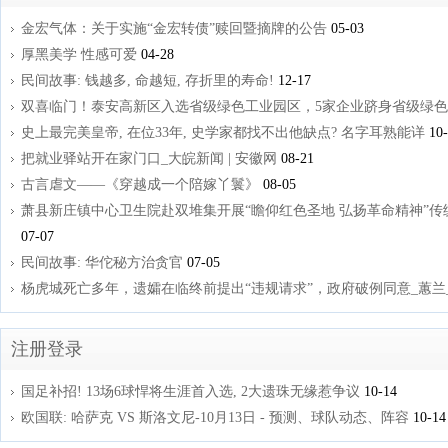
金宏气体：关于实施“金宏转债”赎回暨摘牌的公告
05-03
厚黑美学 性感可爱
04-28
民间故事: 钱越多, 命越短, 存折里的寿命!
12-17
双喜临门！泰安高新区入选省级绿色工业园区，5家企业跻身省级绿
史上最完美皇帝, 在位33年, 史学家都找不出他缺点? 名字耳熟能详
10-
把就业驿站开在家门口_大皖新闻 | 安徽网
08-21
古言虐文——《穿越成一个陪嫁丫鬟》
08-05
萧县新庄镇中心卫生院赴双堆集开展“瞻仰红色圣地 弘扬革命精神”传统教
07-07
民间故事: 华佗秘方治贪官
07-05
杨虎城死亡多年，遗孀在临终前提出“违规请求”，政府破例同意_蕙兰
注册登录
国足补招! 13场6球悍将生涯首入选, 2大遗珠无缘惹争议
10-14
欧国联: 哈萨克 VS 斯洛文尼-10月13日 - 预测、球队动态、阵容
10-14